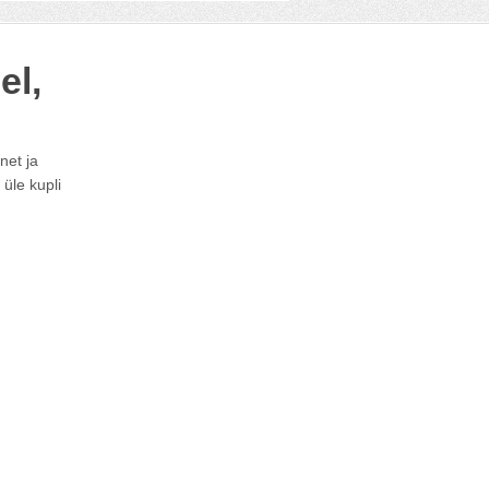
el,
net ja
 üle kupli