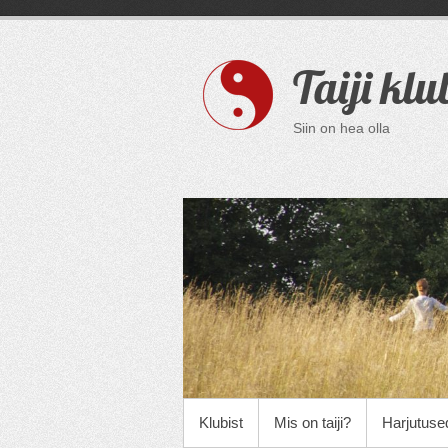
Skip
to
content
Taiji klu
Siin on hea olla
PRIMARY MENU
Klubist
Mis on taiji?
Harjutuse