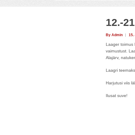
12.-21
By Admin
15.
Laager toimus H
vaimustust. Laa
Alajärv, natuke
Laagri teemaks 
Harjutusi viis l
Ilusat suve!