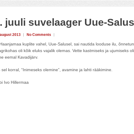
. juuli suvelaager Uue-Salus
 august 2013
No Comments
aanjamaa kuplite vahel, Uue-Salusel, sai nautida looduse ilu, õnnetun
grikohas oli kõik eluks vajalik olemas. Vette kastmiseks ja ujumiseks oli
ne eemal Kavadijärv.
sel korral, “Inimeseks olemine”, avamine ja lahti rääkimine.
äbi Ivo Hillermaa